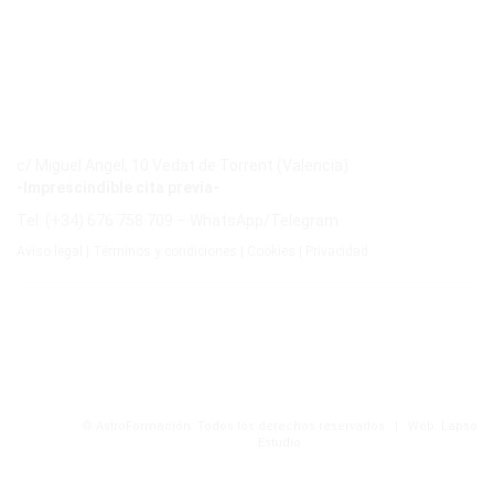
c/ Miguel Angel, 10 Vedat de Torrent (Valencia)
-Imprescindible cita previa-
Tel: (+34) 676 758 709 – WhatsApp/Telegram
Aviso legal
|
Términos y condiciones
|
Cookies
|
Privacidad
© AstroFormación. Todos los derechos reservados
|
Web:
Lapso
Estudio
Menús de configuración en el Panel de Administración