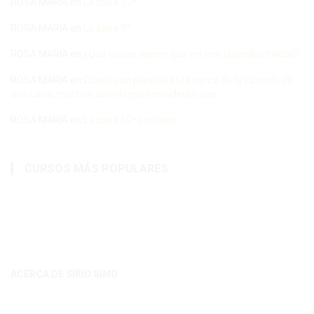
ROSA MARIA
en
La casa 12ª
ROSA MARIA
en
La casa 9ª
ROSA MARIA
en
¿Qué casas tienen que ver con la productividad?
ROSA MARIA
en
Cuando un planeta está cerca de la cúspide de
una casa, muchos astrólogos consideran que…
ROSA MARIA
en
La casa 10ª contiene
CURSOS MÁS POPULARES
ACERCA DE SIRIO SIMÓ