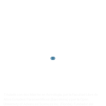
Titulado con dos Máster en Astrología, por la Facultad Libre de
Altos Estudios Paracientíficos (Barcelona) y por la Open
University of Advanced Sciences Inc. (Florida). Fundador del