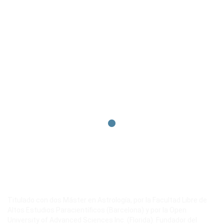
Titulado con dos Máster en Astrología, por la Facultad Libre de
Altos Estudios Paracientíficos (Barcelona) y por la Open
University of Advanced Sciences Inc. (Florida). Fundador del