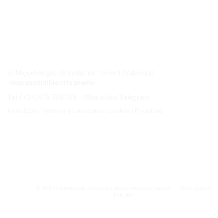
c/ Miguel Angel, 10 Vedat de Torrent (Valencia)
-Imprescindible cita previa-
Tel: (+34) 676 758 709 – WhatsApp/Telegram
Aviso legal
|
Términos y condiciones
|
Cookies
|
Privacidad
© AstroFormación. Todos los derechos reservados
|
Web:
Lapso
Estudio
Menús de configuración en el Panel de Administración