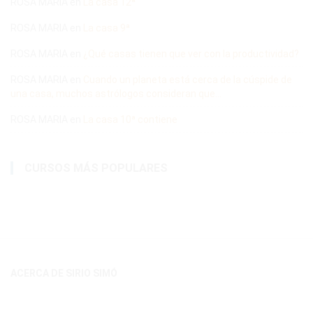
ROSA MARIA
en
La casa 12ª
ROSA MARIA
en
La casa 9ª
ROSA MARIA
en
¿Qué casas tienen que ver con la productividad?
ROSA MARIA
en
Cuando un planeta está cerca de la cúspide de
una casa, muchos astrólogos consideran que…
ROSA MARIA
en
La casa 10ª contiene
CURSOS MÁS POPULARES
ACERCA DE SIRIO SIMÓ