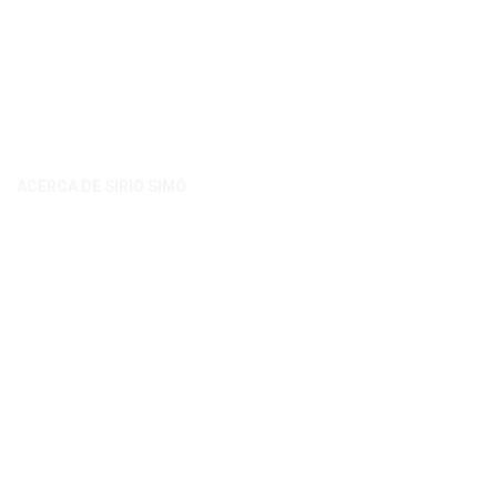
40,00 €.
35,00 €.
ACERCA DE SIRIO SIMÓ