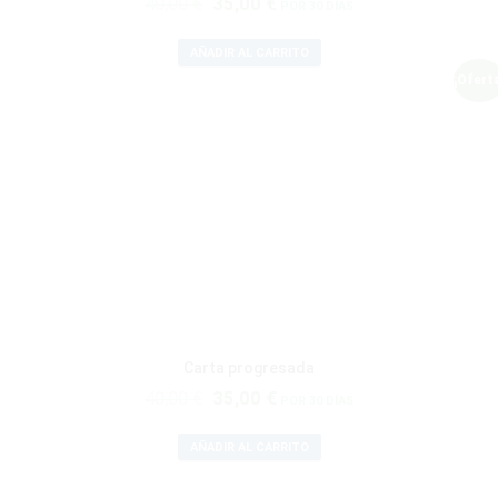
El
El
40,00
€
35,00
€
POR 30 DÍAS
precio
precio
original
actual
AÑADIR AL CARRITO
era:
es:
¡Ofert
40,00 €.
35,00 €.
Carta progresada
El
El
40,00
€
35,00
€
POR 30 DÍAS
precio
precio
original
actual
AÑADIR AL CARRITO
era:
es: