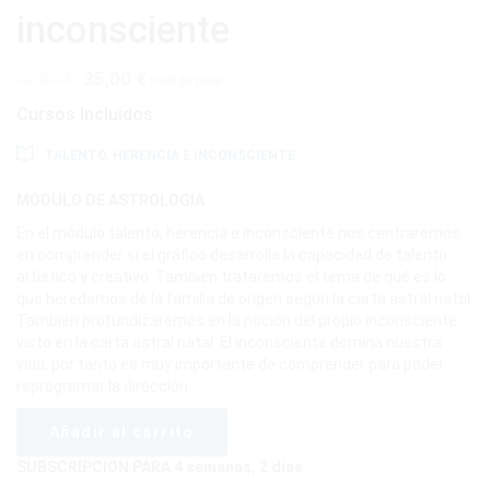
inconsciente
El
El
40,00
€
35,00
€
POR 30 DÍAS
precio
precio
Cursos Incluidos
original
actual
era:
es:
TALENTO, HERENCIA E INCONSCIENTE
40,00 €.
35,00 €.
MÓDULO DE ASTROLOGÍA
En el módulo talento, herencia e inconsciente nos centraremos
en comprender si el gráfico desarrolla la capacidad de talento
artístico y creativo.
También trataremos el tema de qué es lo
que heredamos de la familia de origen según la carta astral natal.
También profundizaremos en la noción del propio inconsciente
visto en la carta astral natal. El inconsciente domina nuestra
vida, por tanto es muy importante de comprender para poder
reprogramar la dirección.
Talento,
Añadir al carrito
herencia
e
SUBSCRIPCION PARA 4 semanas, 2 días
inconsciente